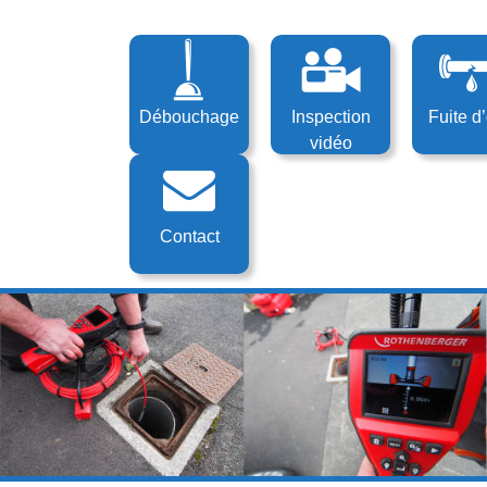
Aller au
Menu
contenu
principal
Débouchage
Inspection
Fuite d
vidéo
Contact