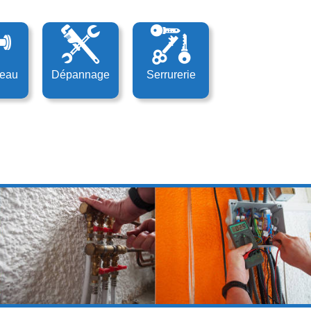
’eau
Dépannage
Serrurerie