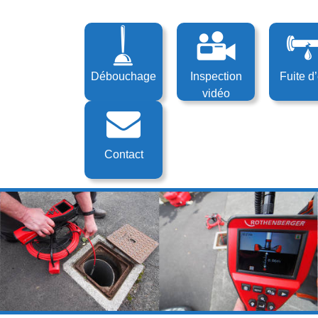
Aller au
Menu
contenu
principal
Débouchage
Inspection
Fuite d
vidéo
Contact