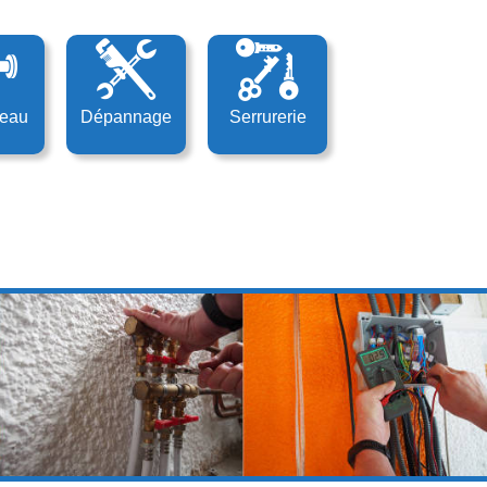
’eau
Dépannage
Serrurerie